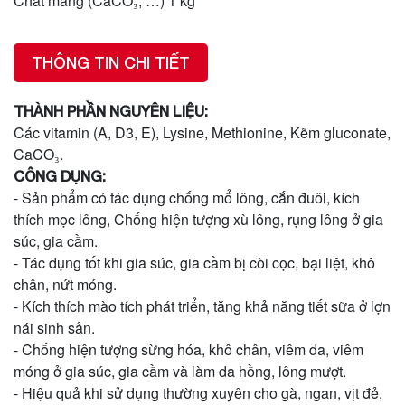
Chất mang (CaCO₃, …) 1 kg
THÔNG TIN CHI TIẾT
THÀNH PHẦN NGUYÊN LIỆU:
Các vitamin (A, D3, E), Lysine, Methionine, Kẽm gluconate,
CaCO₃.
CÔNG DỤNG:
- Sản phẩm có tác dụng chống mổ lông, cắn đuôi, kích
thích mọc lông, Chống hiện tượng xù lông, rụng lông ở gia
súc, gia cầm.
- Tác dụng tốt khi gia súc, gia cầm bị còi cọc, bại liệt, khô
chân, nứt móng.
- Kích thích mào tích phát triển, tăng khả năng tiết sữa ở lợn
nái sinh sản.
- Chống hiện tượng sừng hóa, khô chân, viêm da, viêm
móng ở gia súc, gia cầm và làm da hồng, lông mượt.
- Hiệu quả khi sử dụng thường xuyên cho gà, ngan, vịt đẻ,