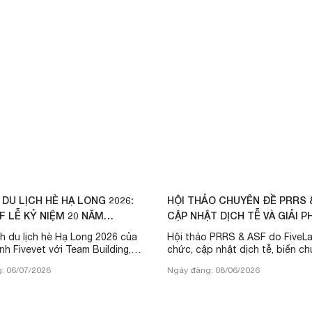
 DU LỊCH HÈ HẠ LONG 2026:
HỘI THẢO CHUYÊN ĐỀ PRRS &
F LỄ KỶ NIỆM 20 NĂM
CẬP NHẬT DỊCH TỄ VÀ GIẢI P
NGHIỆM HIỆN ĐẠI ...
nh du lịch hè Hạ Long 2026 của
Hội thảo PRRS & ASF do FiveLa
ình Fivevet với Team Building,
chức, cập nhật dịch tễ, biến c
er và Kick-off chuỗi sự kiện
và giải pháp xét nghiệm hiện đại
: 06/07/2026
Ngày đăng: 08/06/2026
i kỷ niệm 20 năm thành lập.