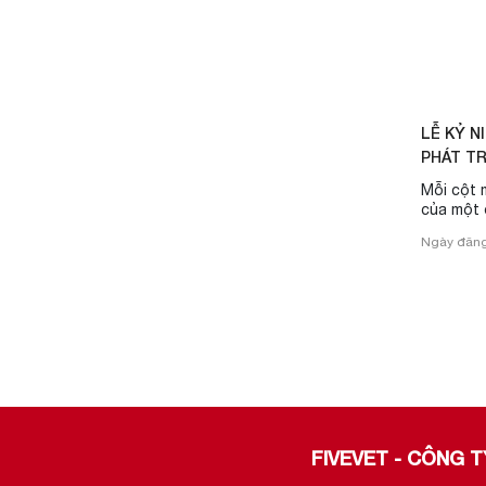
LỄ KỶ N
PHÁT TR
ĐÁNH DẤ
Mỗi cột 
của một 
nghĩa riê
Ngày đăng
lại năm 
không ch
một chu 
nhìn lại
và phát t
hun đúc 
định hình 
FIVEVET - CÔNG 