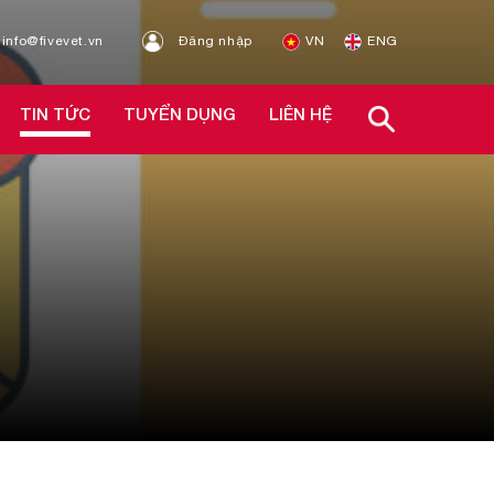
info@fivevet.vn
Đăng nhập
VN
ENG
TIN TỨC
TUYỂN DỤNG
LIÊN HỆ