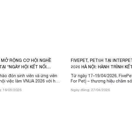
T MỞ RỘNG CƠ HỘI NGHỀ
FIVEPET, PET5H TẠI INTERP
TẠI “NGÀY HỘI KẾT NỐI
2026 HÀ NỘI: HÀNH TRÌNH KẾ
GHIỆP VÀ CƠ HỘI VIỆC ...
CỘNG ĐỒNG YÊU THÚ CƯN...
chào đón sinh viên và ứng viên
Từ ngày 17–19/04/2026, FivePet
 hội việc làm VNUA 2026 với hơn
For Pet) – thương hiệu chăm só
 tuyển dụng, chế độ hấp dẫn và
cưng trực thuộc Fivevet – đã t
: 16/05/2026
Ngày đăng: 27/04/2026
át triển nghề nghiệp lâu dài.
InterPetFest 2026 Hà Nội tại gi
33–34 với nhiều hoạt động trải
hấp dẫn.