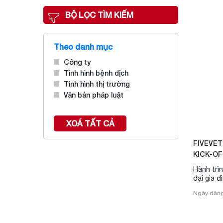
BỘ LỌC TÌM KIẾM
Theo danh mục
Công ty
Tình hình bệnh dịch
Tình hình thị trường
Văn bản pháp luật
XOÁ TẤT CẢ
FIVEVET
KICK-OF
FIVEVET
Hành trì
đại gia đ
Gala Dinn
Ngày đăng
hướng tớ