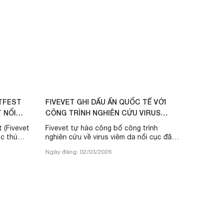
ETFEST
FIVEVET GHI DẤU ẤN QUỐC TẾ VỚI
T NỐI
CÔNG TRÌNH NGHIÊN CỨU VIRUS
VIÊM DA NỔI CỤC (LSD) ĐƯỢC...
 (Fivevet
Fivevet tự hào công bố công trình
c thú
nghiên cứu về virus viêm da nổi cục đã
ham gia
được công bố online trên Tạp chí
Ngày đăng: 02/03/2026
an hàng
International Journal of Veterinary
 nghiệm
Science năm 2026 . Bài báo khoa học
mang tên “Genetic and Pathogenic
Characterization of a Lumpy Skin Virus
Disease Strain from a Diseased Cattle
in Northern Vietnam”. Việc một công
trình nghiên cứu chuyên sâu về chủng
LSDV lưu hành ...