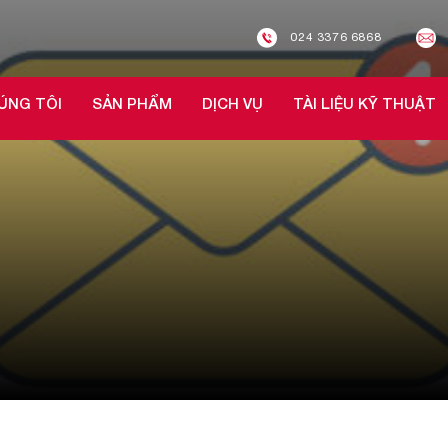
024 3376 6868
ÚNG TÔI
SẢN PHẨM
DỊCH VỤ
TÀI LIỆU KỸ THUẬT