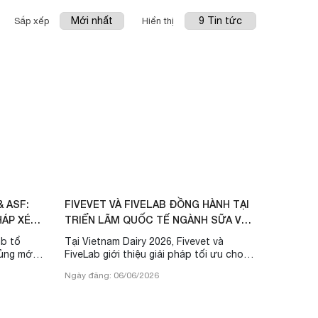
Sắp xếp
Hiển thị
 ASF:
FIVEVET VÀ FIVELAB ĐỒNG HÀNH TẠI
HÁP XÉT
TRIỂN LÃM QUỐC TẾ NGÀNH SỮA VÀ
SẢN PHẨM SỮA LẦN THỨ ...
b tổ
Tại Vietnam Dairy 2026, Fivevet và
hủng mới
FiveLab giới thiệu giải pháp tối ưu cho
 trên lợn.
bò sữa: dinh dưỡng, tăng năng suất
Ngày đăng: 06/06/2026
sữa, viêm vú và xét nghiệm thú y.